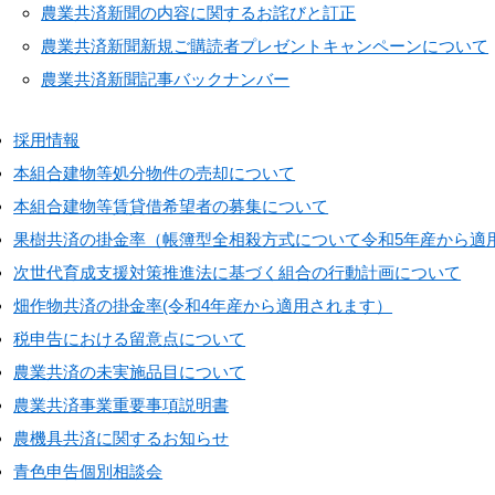
農業共済新聞の内容に関するお詫びと訂正
農業共済新聞新規ご購読者プレゼントキャンペーンについて
農業共済新聞記事バックナンバー
採用情報
本組合建物等処分物件の売却について
本組合建物等賃貸借希望者の募集について
果樹共済の掛金率（帳簿型全相殺方式について令和5年産から適
次世代育成支援対策推進法に基づく組合の行動計画について
畑作物共済の掛金率(令和4年産から適用されます）
税申告における留意点について
農業共済の未実施品目について
農業共済事業重要事項説明書
農機具共済に関するお知らせ
青色申告個別相談会