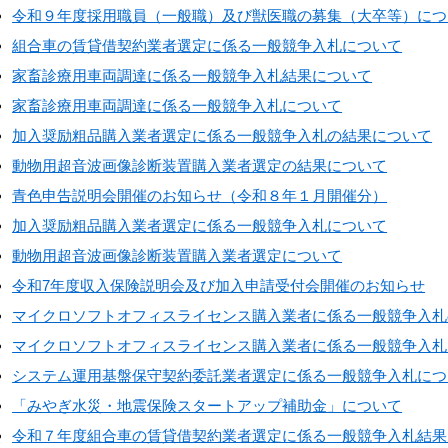
令和９年度採用職員（一般職）及び獣医職の募集（大卒等）につ
組合車の賃貸借契約業者選定に係る一般競争入札について
家畜診療用車両調達に係る一般競争入札結果について
家畜診療用車両調達に係る一般競争入札について
加入奨励粗品購入業者選定に係る一般競争入札の結果について
動物用超音波画像診断装置購入業者選定の結果について
青色申告説明会開催のお知らせ（令和８年１月開催分）
加入奨励粗品購入業者選定に係る一般競争入札について
動物用超音波画像診断装置購入業者選定について
令和7年度収入保険説明会及び加入申請受付会開催のお知らせ
マイクロソフトオフィスライセンス購入業者に係る一般競争入札
マイクロソフトオフィスライセンス購入業者に係る一般競争入札
システム運用基盤保守契約委託業者選定に係る一般競争入札につ
「みやぎ水災・地震保険スタートアップ補助金」について
令和７年度組合車の賃貸借契約業者選定に係る一般競争入札結果