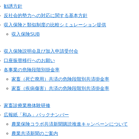
勧誘方針
反社会的勢力への対応に関する基本方針
収入保険と類似制度の比較シミュレーション提供
収入保険SUB
収入保険説明会及び加入申請受付会
口座振替移行へのお願い
各事業の危険段階別掛金率
家畜（死亡廃用）共済の危険段階別共済掛金率
家畜（疾病傷害）共済の危険段階別共済掛金率
家畜診療業務体験研修
広報紙「和み」バックナンバー
農業保険コラボ共済新聞購読推進キャンペーンについて
農業共済新聞のご案内