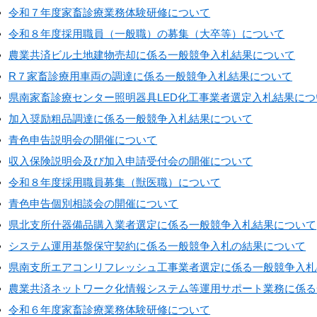
令和７年度家畜診療業務体験研修について
令和８年度採用職員（一般職）の募集（大卒等）について
農業共済ビル土地建物売却に係る一般競争入札結果について
R７家畜診療用車両の調達に係る一般競争入札結果について
県南家畜診療センター照明器具LED化工事業者選定入札結果につ
加入奨励粗品調達に係る一般競争入札結果について
青色申告説明会の開催について
収入保険説明会及び加入申請受付会の開催について
令和８年度採用職員募集（獣医職）について
青色申告個別相談会の開催について
県北支所什器備品購入業者選定に係る一般競争入札結果について
システム運用基盤保守契約に係る一般競争入札の結果について
県南支所エアコンリフレッシュ工事業者選定に係る一般競争入札
農業共済ネットワーク化情報システム等運用サポート業務に係る
令和６年度家畜診療業務体験研修について