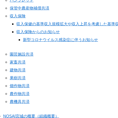
パンフレット
保管中農産物補償共済
収入保険
収入保健の基準収入規模拡大や収入上昇を考慮した基準
収入保険からのお知らせ
新型コロナウイルス感染症に伴うお知らせ
園芸施設共済
家畜共済
建物共済
果樹共済
畑作物共済
農作物共済
農機具共済
NOSAI宮城の概要（組織概要）