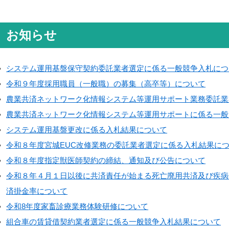
お知らせ
システム運用基盤保守契約委託業者選定に係る一般競争入札につ
令和９年度採用職員（一般職）の募集（高卒等）について
農業共済ネットワーク化情報システム等運用サポート業務委託業
農業共済ネットワーク化情報システム等運用サポートに係る一般
システム運用基盤更改に係る入札結果について
令和８年度宮城EUC改修業務の委託業者選定に係る入札結果に
令和８年度指定獣医師契約の締結、通知及び公告について
令和８年４月１日以後に共済責任が始まる死亡廃用共済及び疾病
済掛金率について
令和8年度家畜診療業務体験研修について
組合車の賃貸借契約業者選定に係る一般競争入札結果について