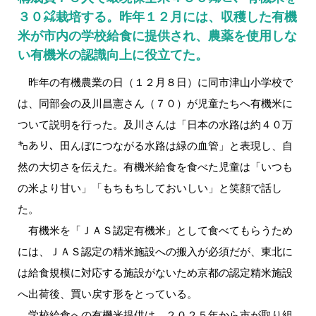
３０㌶栽培する。昨年１２月には、収穫した有機
米が市内の学校給食に提供され、農薬を使用しな
い有機米の認識向上に役立てた。
昨年の有機農業の日（１２月８日）に同市津山小学校で
は、同部会の及川昌憲さん（７０）が児童たちへ有機米に
ついて説明を行った。及川さんは「日本の水路は約４０万
㌔あり、田んぼにつながる水路は緑の血管」と表現し、自
然の大切さを伝えた。有機米給食を食べた児童は「いつも
の米より甘い」「もちもちしておいしい」と笑顔で話し
た。
有機米を「ＪＡＳ認定有機米」として食べてもらうため
には、ＪＡＳ認定の精米施設への搬入が必須だが、東北に
は給食規模に対応する施設がないため京都の認定精米施設
へ出荷後、買い戻す形をとっている。
学校給食への有機米提供は、２０２５年から市が取り組