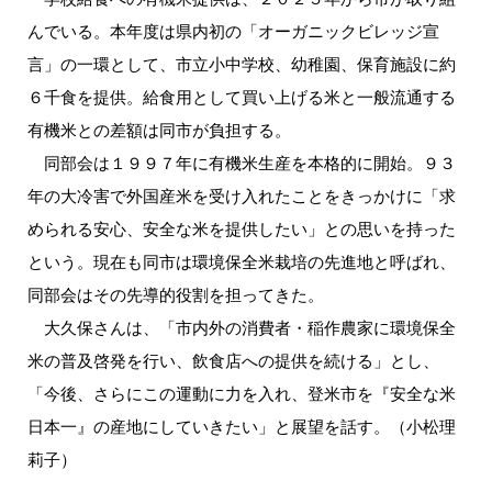
んでいる。本年度は県内初の「オーガニックビレッジ宣
言」の一環として、市立小中学校、幼稚園、保育施設に約
６千食を提供。給食用として買い上げる米と一般流通する
有機米との差額は同市が負担する。
同部会は１９９７年に有機米生産を本格的に開始。９３
年の大冷害で外国産米を受け入れたことをきっかけに「求
められる安心、安全な米を提供したい」との思いを持った
という。現在も同市は環境保全米栽培の先進地と呼ばれ、
同部会はその先導的役割を担ってきた。
大久保さんは、「市内外の消費者・稲作農家に環境保全
米の普及啓発を行い、飲食店への提供を続ける」とし、
「今後、さらにこの運動に力を入れ、登米市を『安全な米
日本一』の産地にしていきたい」と展望を話す。（小松理
莉子）