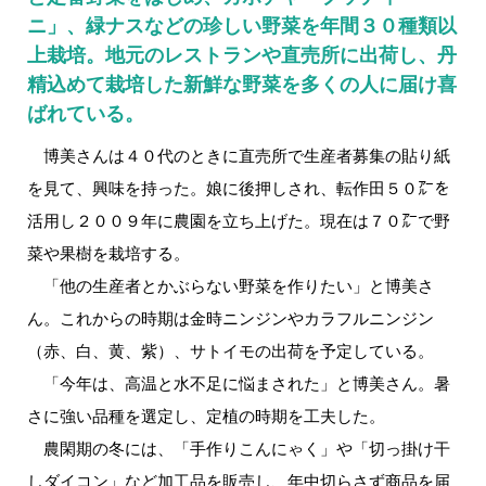
ニ」、緑ナスなどの珍しい野菜を年間３０種類以
上栽培。地元のレストランや直売所に出荷し、丹
精込めて栽培した新鮮な野菜を多くの人に届け喜
ばれている。
博美さんは４０代のときに直売所で生産者募集の貼り紙
を見て、興味を持った。娘に後押しされ、転作田５０㌃を
活用し２００９年に農園を立ち上げた。現在は７０㌃で野
菜や果樹を栽培する。
「他の生産者とかぶらない野菜を作りたい」と博美さ
ん。これからの時期は金時ニンジンやカラフルニンジン
（赤、白、黄、紫）、サトイモの出荷を予定している。
「今年は、高温と水不足に悩まされた」と博美さん。暑
さに強い品種を選定し、定植の時期を工夫した。
農閑期の冬には、「手作りこんにゃく」や「切っ掛け干
しダイコン」など加工品を販売し、年中切らさず商品を届