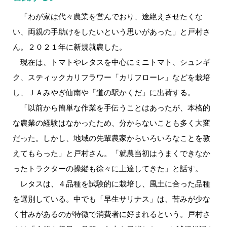
「わが家は代々農業を営んでおり、途絶えさせたくな
い、両親の手助けをしたいという思いがあった」と戸村さ
ん。２０２１年に新規就農した。
現在は、トマトやレタスを中心にミニトマト、シュンギ
ク、スティックカリフラワー「カリフローレ」などを栽培
し、ＪＡみやぎ仙南や「道の駅かくだ」に出荷する。
「以前から簡単な作業を手伝うことはあったが、本格的
な農業の経験はなかったため、分からないことも多く大変
だった。しかし、地域の先輩農家からいろいろなことを教
えてもらった」と戸村さん。「就農当初はうまくできなか
ったトラクターの操縦も徐々に上達してきた」と話す。
レタスは、４品種を試験的に栽培し、風土に合った品種
を選別している。中でも「早生サリナス」は、苦みが少な
く甘みがあるのが特徴で消費者に好まれるという。戸村さ