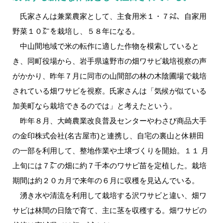
氏家さんは兼業農家として、主食用米１・７㌶、自家用
野菜１０㌃を栽培し、５８年になる。
中山間地域で米の転作に適した作物を模索していると
き、同町役場から、岩手県遠野市の畑ワサビ栽培視察の声
がかかり、昨年７月に同市の山間部の林の木陰圃場で栽培
されている畑ワサビを視察。氏家さんは「気候が似ている
加美町なら栽培できるのでは」と考えたという。
昨年８月、大崎農業改良普及センターやわさび商品大手
の金印株式会社(名古屋市)と連携し、自宅の裏山と休耕田
の一部を利用して、整地作業や土壌づくりを開始。１１ 月
上旬には７㌃の畑に約７千本のワサビ苗を定植した。栽培
期間は約２０カ月で来年の６月に収穫を見込んでいる。
湧き水や清流を利用して栽培する沢ワサビと違い、畑ワ
サビは林間の日陰で育て、主に茎を収穫する。畑ワサビの